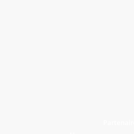
Le Chai 27
Rouillac
Maison Lafaye
Soyaux
Partenair