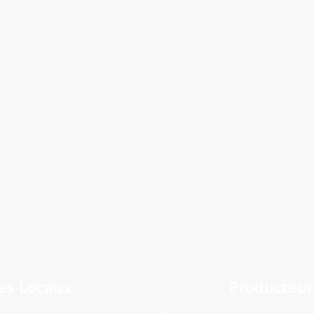
Culture Cafés
La 
Gensac-la-Pallue
Nante
La Maison de la Charente
Les
Tusson
Vieux
es Locaux
Producteur