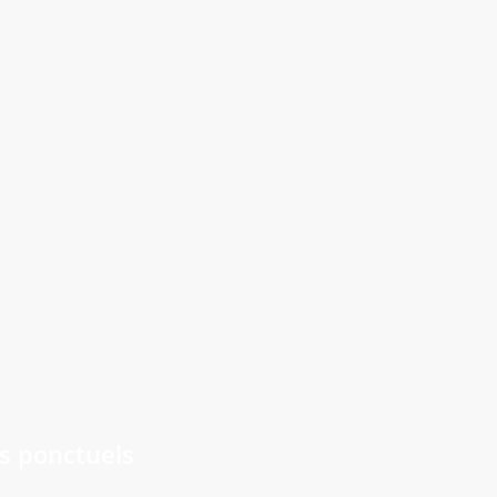
Loge
uil-en-Vallée
 plantes de la Chaume
 Ruffec
s ponctuels